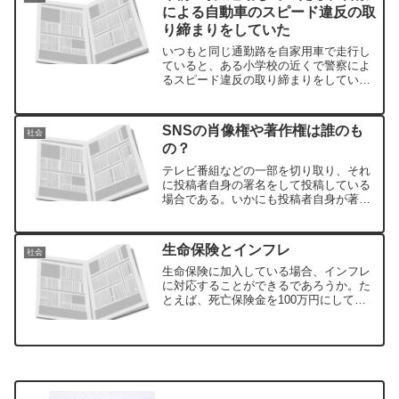
による自動車のスピード違反の取
り締まりをしていた
いつもと同じ通勤路を自家用車で走行し
ていると、ある小学校の近くで警察によ
るスピード違反の取り締まりをしてい
た。時刻は午前7時頃。取り締まりは対向
車線で行われていたので私は事なきを得
たが、対向車の1台が警察官によって停車
SNSの肖像権や著作権は誰のも
社会
させられていた。
の？
テレビ番組などの一部を切り取り、それ
に投稿者自身の署名をして投稿している
場合である。いかにも投稿者自身が著作
権をもっているような素振りをしている
が、本来ならば、その画像や動画の著作
権はテレビ番組などを製作した会社など
生命保険とインフレ
社会
である。
生命保険に加入している場合、インフレ
に対応することができるであろうか。た
とえば、死亡保険金を100万円にしてい
たと仮定する。30年後もインフレが続い
ており、そのときに死亡したらどうなる
だろう。30年後の100万円は、現在の100
万円とは価値が違う。