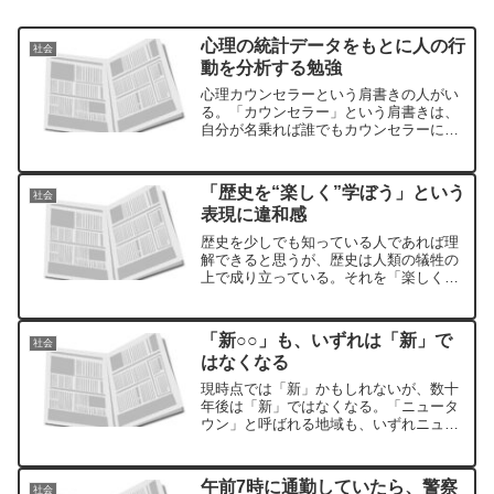
心理の統計データをもとに人の行
社会
動を分析する勉強
心理カウンセラーという肩書きの人がい
る。「カウンセラー」という肩書きは、
自分が名乗れば誰でもカウンセラーにな
ることができる。では、心理士とは何
か？国家資格または民間資格を所有して
いる人が、公認心理師や臨床心理士とい
「歴史を“楽しく”学ぼう」という
社会
う名称を使用することができ...
表現に違和感
歴史を少しでも知っている人であれば理
解できると思うが、歴史は人類の犠牲の
上で成り立っている。それを「楽しく」
という言葉で表現することに、とても違
和感がある。自分は安全圏のなかにい
て、それを傍観しているにすぎない。
「新○○」も、いずれは「新」で
社会
はなくなる
現時点では「新」かもしれないが、数十
年後は「新」ではなくなる。「ニュータ
ウン」と呼ばれる地域も、いずれニュー
ではなくなる。新築の家も、入居すれば
中古になる。
午前7時に通勤していたら、警察
社会