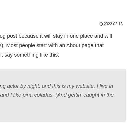
2022.03.13
og post because it will stay in one place and will
s). Most people start with an About page that
ht say something like this:
g actor by night, and this is my website. I live in
d I like piña coladas. (And gettin’ caught in the