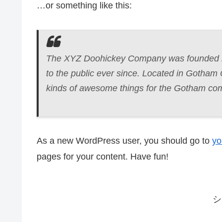
…or something like this:
The XYZ Doohickey Company was founded in
to the public ever since. Located in Gotham
kinds of awesome things for the Gotham co
As a new WordPress user, you should go to
yo
pages for your content. Have fun!
シ