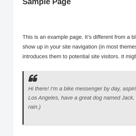
Sample Page
This is an example page. It’s different from a bl
show up in your site navigation (in most theme
introduces them to potential site visitors. It mig
Hi there! I’m a bike messenger by day, aspirin
Los Angeles, have a great dog named Jack, an
rain.)