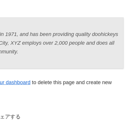
 1971, and has been providing quality doohickeys
 City, XYZ employs over 2,000 people and does all
mmunity.
ur dashboard
to delete this page and create new
ェアする