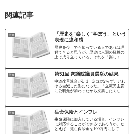
関連記事
「歴史を“楽しく”学ぼう」という
社会
表現に違和感
歴史を少しでも知っている人であれば理
解できると思うが、歴史は人類の犠牲の
上で成り立っている。それを「楽しく」
という言葉で表現することに、とても違
和感がある。自分は安全圏のなかにい
て、それを傍観しているにすぎない。
第51回 衆議院議員選挙の結果
社会
中道改革連合が1+1＝2にはならず、いわ
ゆる自滅した形になった。「立憲民主党
に公明党が加わったから投票したくな
い」あるいは「公明党に立憲民主党が加
わったから投票したくない」という有権
者もいただろう。
生命保険とインフレ
社会
生命保険に加入している場合、インフレ
に対応することができるであろうか。た
とえば、死亡保険金を100万円にしてい
たと仮定する。30年後もインフレが続い