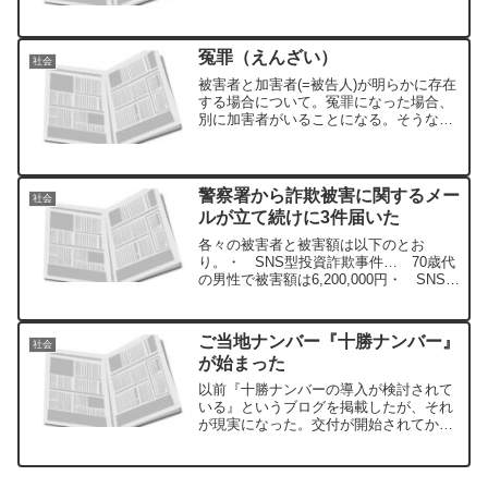
ており、そのときに死亡したらどうなる
だろう。30年後の100万円は、現在の100
万円とは価値が違う。
冤罪（えんざい）
社会
被害者と加害者(=被告人)が明らかに存在
する場合について。冤罪になった場合、
別に加害者がいることになる。そうなれ
ば、はじめから加害者を捜さなければな
らない。
警察署から詐欺被害に関するメー
社会
ルが立て続けに3件届いた
各々の被害者と被害額は以下のとお
り。・ SNS型投資詐欺事件… 70歳代
の男性で被害額は6,200,000円・ SNS型
ロマンス詐欺事件… 50歳代の男性で被
害額は8,370,000円・ 特殊詐欺（オレオ
レ詐欺）事件… 30歳代の女性で被害額
ご当地ナンバー『十勝ナンバー』
社会
は2,000,000円
が始まった
以前『十勝ナンバーの導入が検討されて
いる』というブログを掲載したが、それ
が現実になった。交付が開始されてから
約3か月間が経過した。少しずつ十勝ナン
バーを見かけるようになった。