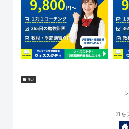
生活
シ
唯を