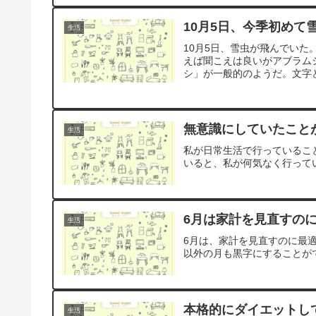
10月5日、今季初めて
生活
10月5日、雪虫が飛んでい
えば聞こえは良いがアブラム
シ」が一般的のようだ。文字
無意識にしていたこと
生活
私が日常生活で行っているこ
いると、私が何気なく行って
6月は家計を見直すの
生活
6月は、家計を見直すのに最
以外の月も黒字にすることが
本格的にダイエットし
生活