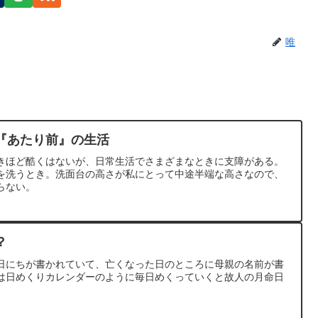
唯
『あたり前』の生活
きほど酷くはないが、日常生活でさまざまなときに支障がある。
を洗うとき。洗面台の高さが私にとって中途半端な高さなので、
らない。
？
日にちが書かれていて、亡くなった日のところに母親の名前が書
は日めくりカレンダーのように毎日めくっていくと故人の月命日