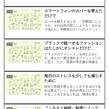
スマートフォンのカバーを替えた
生活
だけで
カバーを購入するとき、『手帳型にしよ
うか、それ以外の型にしようか』をかな
り悩んだ。手帳型のカバーのメリット
は、カード入れが付いていること。私
は、もっとも買い物に行く店のカードを1
枚入れている。もう1つのメリットは、ス
ブラックで統一するファッション
生活
マートフォンで動画を見るときに立てる
はたしかにオシャレだけど…
ことができること。
ブラックのファッションを好む人がい
る。誰もが一度は憧れるファッションだ
と思う。ただ、黒系の学生服や喪服をは
じめとする礼服などブラックで統一され
た服装をして似合わない人は誰もいな
い。
毎日のストレスを少しでも減らす
生活
ために
自分で意識を変えることができるのであ
れば変えていく。自分の考えだけでどう
することもできなければ、環境を変えて
いく。環境を変える必要があるのであれ
ば、多少の支出は惜しまない。
『ふるさと納税』制度によって、
生活