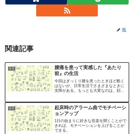
唯
関連記事
腰痛を患って実感した『あたり
生活
前』の生活
今回はぎっくり腰を患ったときほど酷く
はないが、日常生活でさまざまなときに
支障がある。もっとも大変なのは、顔や
手を洗うとき。洗面台の高さが私にとっ
て中途半端な高さなので、膝を曲げても
適正な体勢にならない。
起床時のアラーム曲でモチベーシ
生活
ョンアップ
1日の始まりに好きな音楽を聞くことがで
きれば、モチベーションを上げることが
できる。