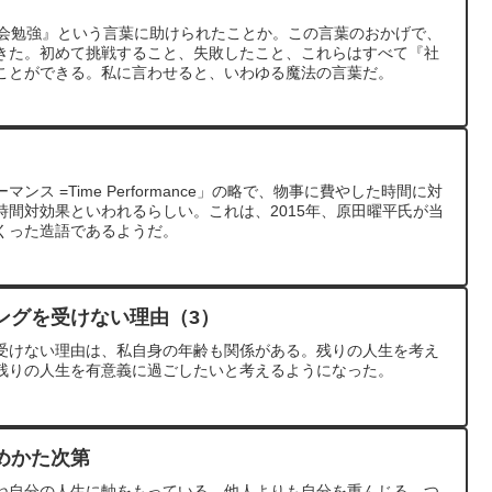
社会勉強』という言葉に助けられたことか。この言葉のおかげで、
きた。初めて挑戦すること、失敗したこと、これらはすべて『社
ことができる。私に言わせると、いわゆる魔法の言葉だ。
ス =Time Performance」の略で、物事に費やした時間に対
時間対効果といわれるらしい。これは、2015年、原田曜平氏が当
くった造語であるようだ。
ングを受けない理由（3）
受けない理由は、私自身の年齢も関係がある。残りの人生を考え
残りの人生を有意義に過ごしたいと考えるようになった。
めかた次第
ね自分の人生に軸をもっている。他人よりも自分を重んじる。つ