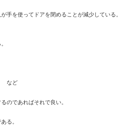
人が手を使ってドアを閉めることが減少している。
。
る。
） など
するのであればそれで良い。
である。