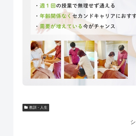
教訓・人生
シ