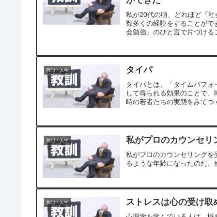
私が20代の頃、どれほど『
数多くの経験をすることがで
会勉強』のひと言で片づける
タイパ
教訓・人生
タイパとは、「タイムパフォーマン
して得られる効果のことで、
時の若者たちの実態をみてつ
私がプロのカウンセリ
教訓・人生
私がプロのカウンセリングを
るような年齢になったのだ。
ストレスは心の受け取
教訓・人生
心理学を学んでいる人は、概