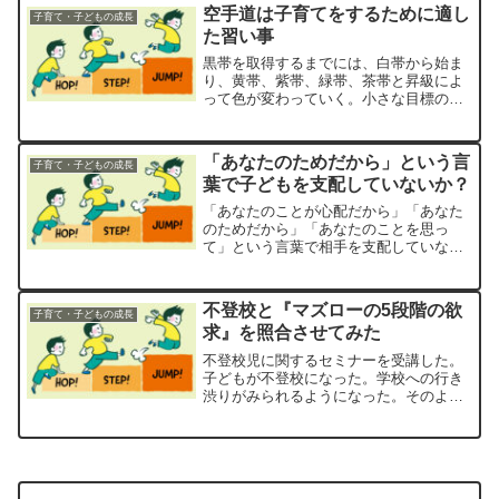
ている。 そのときのことを思い出して
空手道は子育てをするために適し
子育て・子どもの成長
みよう。
た習い事
黒帯を取得するまでには、白帯から始ま
り、黄帯、紫帯、緑帯、茶帯と昇級によ
って色が変わっていく。小さな目標の達
成を積み重ね、最終的な目標へと繋がっ
ていく。目標が達成すると、自信に繋が
っていく。
「あなたのためだから」という言
子育て・子どもの成長
葉で子どもを支配していないか？
「あなたのことが心配だから」「あなた
のためだから」「あなたのことを思っ
て」という言葉で相手を支配していない
か？このような発言をしている人の内側
には『私が不安だから』『私の不安を取
り除きたいから』という意味が含まれて
不登校と『マズローの5段階の欲
子育て・子どもの成長
いることが多い。不安の原因を「私」か
求』を照合させてみた
ら「あなた」にすり替えている行為であ
る。
不登校児に関するセミナーを受講した。
子どもが不登校になった。学校への行き
渋りがみられるようになった。そのよう
な場合、保護者はどうするのだろうか。
マズローの『5段階の欲求』という説があ
るので、今回はそれに照合させてみた。