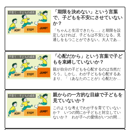
「期限を決めない」という言葉
子育て・子どもの成長
で、子どもを不安にさせていない
か？
「ちゃんと生活できたら…」と期限を設
定しなければ、子どもは不安になる。見
通しをもつことができない。大人であっ
ても、「今後の生活がどうなるかわから
ない」と毎日不安に怯えながら生活する
のは耐えがたい。
「心配だから」という言葉で子ど
子育て・子どもの成長
もを束縛していないか？
親が自分の子どもを心配するのは当然だ
ろう。しかし、わが子どもを心配するあ
まり、「（あなたのことが）心配だか
ら…」と言い、親が子どもの言動を束縛
していないだろうか。子育てに関する言
葉のひとつに「過干渉」というものがあ
親からの一方的な目線で子どもを
子育て・子どもの成長
る。
見ていないか？
このような考えでわが子を育てていない
か？ いつの間にか子どもと対立してい
ないか？ わが子への愛情がいつの間に
か「管理」「支配」「執着」へ変わって
いないか？ 親も子どもの時代を経てき