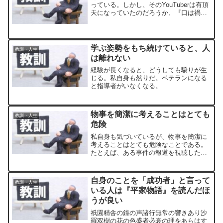
っている。しかし、そのYouTuberは有頂
天になっていたのだろうか、『口は禍の
元』『沈黙は金雄弁は銀』という言葉を
忘れてしまったのだろうか。発言すると
いうことは、つねにリスクを伴う。
学ぶ姿勢をもち続けていると、人
教訓・人生
は離れない
経験が長くなると、どうしても驕りが生
じる。私自身も然りだ。ベテランになる
と指導者がいなくなる。
物事を簡潔に考えることはとても
教訓・人生
危険
私自身も気づいているが、物事を簡潔に
考えることはとても危険なことである。
たとえば、ある事件の報道を視聴した場
合、事件の背景を考えずに「これは○○が
△△なのが理由だ」と表面的なことで自
分勝手に決めつけてしまう。
自身のことを「成功者」と言って
教訓・人生
いる人は『平家物語』を読んだほ
うが良い
祇園精舎の鐘の声諸行無常の響きあり沙
羅双樹の花の色盛者必衰の理をあらはす