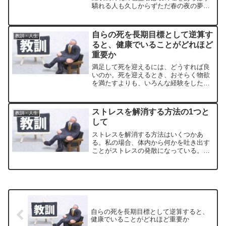
驕れる人も久しからずただ春の夜の夢の
ごとし猛き者もつひには滅びぬひとへに
風の前の塵に同じ
自らの死を長期目標として逆算す
教訓・人生
ると、健康でいることがどれほど
重要か
満足して死を迎えるには、どうすれば良
いのか。死を迎えるとき、おそらく物欲
を満たすよりも、いろんな経験をしたほ
うが満足感を得ることができるのではな
いかと感じたからである。
ストレスを解消する方法の1つと
教訓・人生
して
ストレスを解消する方法はいくつかあ
る。私の場合、体内から何かを吐き出す
ことがストレスの発散になっている。た
とえば、深いため息をつく、大声を出
す、とにかく言いたいことを喋りつく
す、運動などをして汗をかく、気持ちや
考えを紙に書くといったものである。
自らの死を長期目標として逆算すると、
健康でいることがどれほど重要か