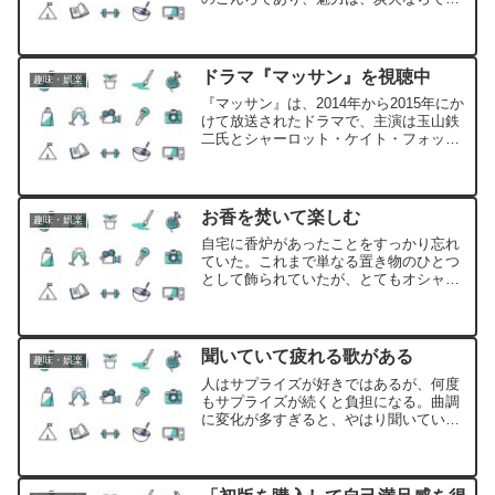
の火力とその香りだ。たとえば、豚丼で
有名なお店では、炭火焼きをして豚肉を
柔らかく仕上げるところが多い。また、
炭を使用する量がとても少なくて済むの
ドラマ『マッサン』を視聴中
趣味・娯楽
が良い。
『マッサン』は、2014年から2015年にか
けて放送されたドラマで、主演は玉山鉄
二氏とシャーロット・ケイト・フォック
ス氏である。ドラマのモデルになったの
は、ニッカウヰスキーの創業者である竹
鶴政孝氏とその妻であるリタ氏が、いわ
ゆるジャパニーズウィスキーをつくるた
お香を焚いて楽しむ
趣味・娯楽
めの物語である。
自宅に香炉があったことをすっかり忘れ
ていた。これまで単なる置き物のひとつ
として飾られていたが、とてもオシャレ
なデザインなので、ここまま飾るだけで
はもったいない。お香を楽しむには、前
回焚いたお香の灰を捨てて、お香をセッ
トして着火させるという手間がかかる。
聞いていて疲れる歌がある
趣味・娯楽
人はサプライズが好きではあるが、何度
もサプライズが続くと負担になる。曲調
に変化が多すぎると、やはり聞いていて
疲れる。早口や高音域を出すことだけが
良い歌ではない。