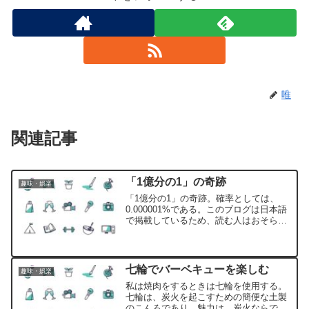
唯
関連記事
「1億分の1」の奇跡
趣味・娯楽
「1億分の1」の奇跡。確率としては、
0.000001%である。このブログは日本語
で掲載しているため、読む人はおそらく
日本国内だけであろう。この『唯の備忘
録』を読んだ人が1人でもいることに驚き
である。これが10人いれば1千万分の1、
つまり、0...
七輪でバーベキューを楽しむ
趣味・娯楽
私は焼肉をするときは七輪を使用する。
七輪は、炭火を起こすための簡便な土製
のこんろであり、魅力は、炭火ならでは