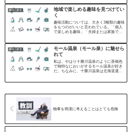
する前に購入した」という単なる自己満
足感を楽しむためだけに…。
地域で楽しめる趣味を見つけてい
趣味・娯楽
く
趣味活動については、大きく3種類の趣味
をもつのがいいと言われている。「個人
で楽しめる趣味」「夫婦または家族で楽
しめる趣味」「地域で楽しめる趣味」で
ある。
モール温泉（モール泉）に魅せら
趣味・娯楽
れて
私は、やはり十勝川温泉のように茶褐色
で独特なにおいがするモール温泉が好き
だ。ちなみに、十勝川温泉は北海道遺産
に選定されている。
物事を簡潔に考えることはとても危険