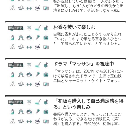
私が視聴している動画は、1人が顔を出し
て出演し、もう1人がカメラの裏側から出
演者に話しかけて、会話をしながら動画
が作られていくものが多い。静止画を使
用し、そこに登場している著名人が喋っ
ているような感じのものである。私があ
お香を焚いて楽しむ
趣味・娯楽
ることに気づくまでは、その著名人が本
当に喋っていると思っていた。
自宅に香炉があったことをすっかり忘れ
ていた。これまで単なる置き物のひとつ
として飾られていたが、とてもオシャレ
なデザインなので、ここまま飾るだけで
はもったいない。お香を楽しむには、前
回焚いたお香の灰を捨てて、お香をセッ
トして着火させるという手間がかかる。
ドラマ『マッサン』を視聴中
趣味・娯楽
『マッサン』は、2014年から2015年にか
けて放送されたドラマで、主演は玉山鉄
二氏とシャーロット・ケイト・フォック
ス氏である。ドラマのモデルになったの
は、ニッカウヰスキーの創業者である竹
鶴政孝氏とその妻であるリタ氏が、いわ
ゆるジャパニーズウィスキーをつくるた
「初版を購入して自己満足感を得
趣味・娯楽
めの物語である。
る」という楽しみ
書籍を購入するとき、ちょっとしたこだ
わりがある。できるだけ初版初刷（第1
刷）を購入する。当然だが、初版は重版
される前の書籍である。つまり、「流行